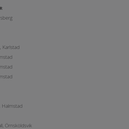
R
rsberg
 Karlstad
lmstad
lmstad
lmstad
t, Halmstad
l, Örnsköldsvik