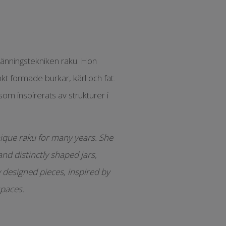
ränningstekniken raku. Hon
kt formade burkar, kärl och fat.
som inspirerats av strukturer i
nique raku for many years. She
nd distinctly shaped jars,
y designed pieces, inspired by
spaces.