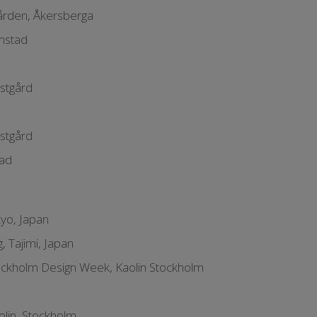
ården, Åkersberga
lmstad
stgård
stgård
tad
kyo, Japan
, Tajimi, Japan
tockholm Design Week, Kaolin Stockholm
olin, Stockholm