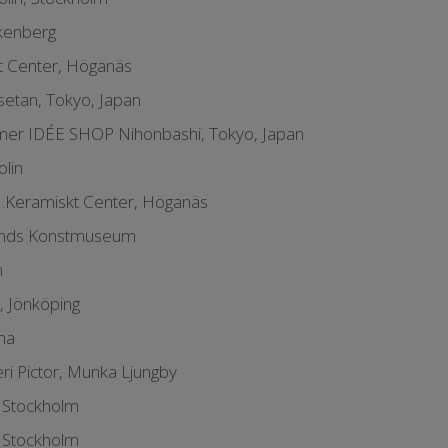
kenberg
t Center, Höganäs
setan, Tokyo, Japan
er IDÉE SHOP Nihonbashi, Tokyo, Japan
olin
…Keramiskt Center, Höganäs
lands Konstmuseum
n
, Jönköping
na
ri Pictor, Munka Ljungby
, Stockholm
, Stockholm